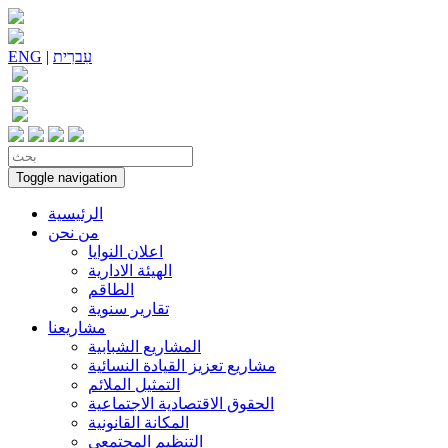
עִברִית
|
ENG
Toggle navigation
الرئيسية
من نحن
اعلان النوايا
الهيئة الادارية
الطاقم
تقارير سنوية
مشاريعنا
المشاريع الشبابية
مشاريع تعزيز القيادة النسائية
التمثيل الملائم
الحقوق الاقتصادية الاجتماعية
المكانة القانونية
التنظيم المجتمعي