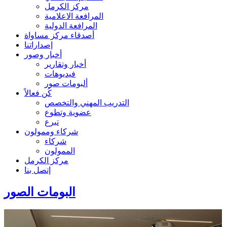
مركز الكرمل
المرافعة الاعلامية
المرافعة الدولية
أصدقاء مركز مساواة
إصداراتنا
أخبار وصور
أخبار وتقارير
فيديوهات
ألبومات صور
كُن فعالاً
التدريب المهني والتخصص
عضوية وتطوع
تبرع
شركاء وممولون
شركاء
الممولون
مركز الكرمل
إتصل بنا
البومات الصور