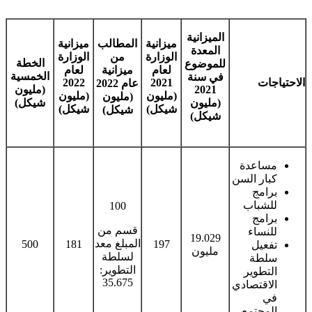
الميزانية
ميزانية
المطالب
ميزانية
المعدة
الوزارة
من
الوزارة
الخطة
للموضوع
لعام
ميزانية
لعام
الخمسية
في سنة
الاحتياجات
2021
2022
عام 2022
2021
(مليون
(مليون
(مليون
(مليون
(مليون
شيكل)
شيكل)
شيكل)
شيكل)
شيكل)
مساعدة
كبار السن
برامج
للشباب
100
برامج
قسم من
للنساء
19.029
المبلغ معد
500
181
197
تفعيل
مليون
لسلطة
سلطة
التطوير:
التطوير
35.675
الاقتصادي
في
المجتمع