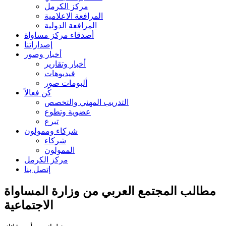
مركز الكرمل
المرافعة الاعلامية
المرافعة الدولية
أصدقاء مركز مساواة
إصداراتنا
أخبار وصور
أخبار وتقارير
فيديوهات
ألبومات صور
كُن فعالاً
التدريب المهني والتخصص
عضوية وتطوع
تبرع
شركاء وممولون
شركاء
الممولون
مركز الكرمل
إتصل بنا
مطالب المجتمع العربي من وزارة المساواة
الاجتماعية