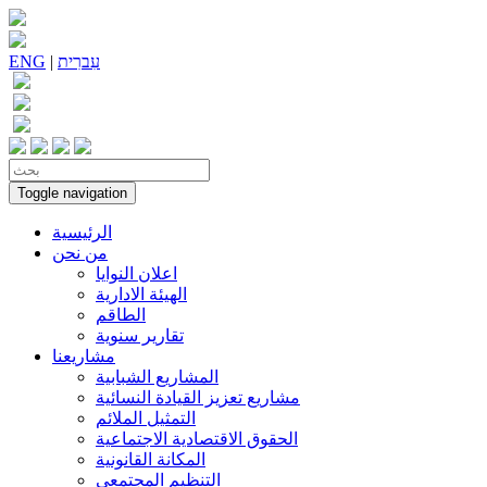
עִברִית
|
ENG
Toggle navigation
الرئيسية
من نحن
اعلان النوايا
الهيئة الادارية
الطاقم
تقارير سنوية
مشاريعنا
المشاريع الشبابية
مشاريع تعزيز القيادة النسائية
التمثيل الملائم
الحقوق الاقتصادية الاجتماعية
المكانة القانونية
التنظيم المجتمعي