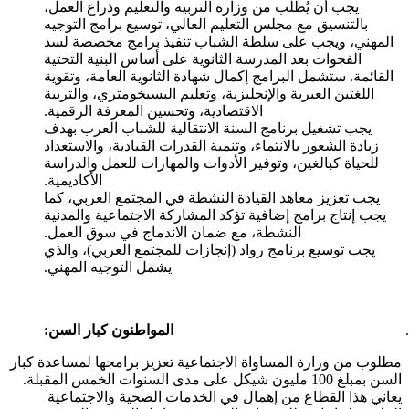
يجب أن يُطلب من وزارة التربية والتعليم وذراع العمل،
بالتنسيق مع مجلس التعليم العالي، توسيع برامج التوجيه
المهني، ويجب على سلطة الشباب تنفيذ برامج مخصصة لسد
الفجوات بعد المدرسة الثانوية على أساس البنية التحتية
القائمة. ستشمل البرامج إكمال شهادة الثانوية العامة، وتقوية
اللغتين العبرية والإنجليزية، وتعليم البسيخومتري، والتربية
الاقتصادية، وتحسين المعرفة الرقمية.
يجب تشغيل برنامج السنة الانتقالية للشباب العرب بهدف
زيادة الشعور بالانتماء، وتنمية القدرات القيادية، والاستعداد
للحياة كبالغين، وتوفير الأدوات والمهارات للعمل والدراسة
الأكاديمية.
يجب تعزيز معاهد القيادة النشطة في المجتمع العربي، كما
يجب إنتاج برامج إضافية تؤكد المشاركة الاجتماعية والمدنية
النشطة، مع ضمان الاندماج في سوق العمل.
يجب توسيع برنامج رواد (إنجازات للمجتمع العربي)، والذي
يشمل التوجيه المهني.
المواطنون كبار السن
:
مطلوب من وزارة المساواة الاجتماعية تعزيز برامجها لمساعدة كبار
السن بمبلغ 100 مليون شيكل على مدى السنوات الخمس المقبلة.
يعاني هذا القطاع من إهمال في الخدمات الصحية والاجتماعية