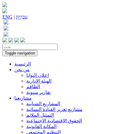
עִברִית
|
ENG
Toggle navigation
الرئيسية
من نحن
اعلان النوايا
الهيئة الادارية
الطاقم
تقارير سنوية
مشاريعنا
المشاريع الشبابية
مشاريع تعزيز القيادة النسائية
التمثيل الملائم
الحقوق الاقتصادية الاجتماعية
المكانة القانونية
التنظيم المجتمعي