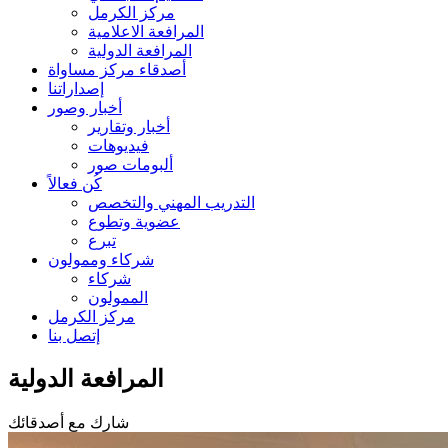
مركز الكرمل
المرافعة الاعلامية
المرافعة الدولية
أصدقاء مركز مساواة
إصداراتنا
أخبار وصور
أخبار وتقارير
فيديوهات
ألبومات صور
كُن فعالاً
التدريب المهني والتخصص
عضوية وتطوع
تبرع
شركاء وممولون
شركاء
الممولون
مركز الكرمل
إتصل بنا
المرافعة الدولية
شارك مع أصدقائك