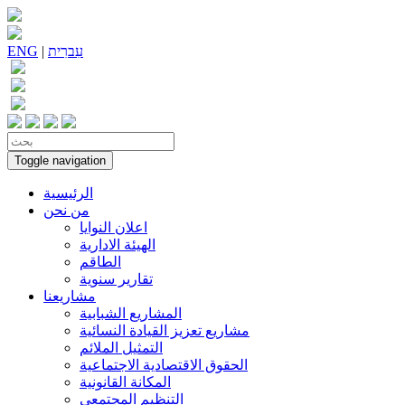
עִברִית
|
ENG
Toggle navigation
الرئيسية
من نحن
اعلان النوايا
الهيئة الادارية
الطاقم
تقارير سنوية
مشاريعنا
المشاريع الشبابية
مشاريع تعزيز القيادة النسائية
التمثيل الملائم
الحقوق الاقتصادية الاجتماعية
المكانة القانونية
التنظيم المجتمعي