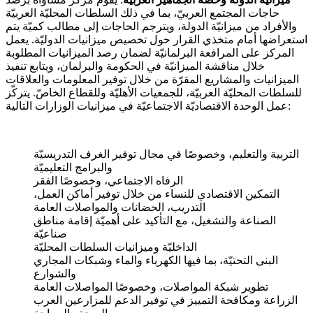
حاجات المجتمع العربيّ، بما في ذلك السلطات المحليّة العربيّة
والأفراد من ميزانيّة الدولة، ويترجم الحاجات إلى مطالب كميّة يتم
استعراضها أمام متخذي القرار حول تخصيص ميزانيات الدوليّة. يعمل
المركز على المرافعة البرلمانيّة لضمان رصد الميزانيات المطلوبة
خلال مناقشة الميزانيّة في الحكومة والبرلمان، ويتابع تنفيذ
الميزانيات والمشاريع المقرّة من خلال توفير المعلومات والعلاقات
للسلطات المحليّة العربيّة، للجمعيات الأهليّة وللقطاع الخاصّ. يتركّز
عمل الوحدة الاقتصاديّة الاجتماعيّة في ميزانيات الوزارات التالية:
التربية والتعليم، وخصوصًا في مجال توفير الغرف التدريسيّة
والبرامج التعليميّة
الرفاه الاجتماعي، وخصوصًا الفقر
التمكين الاقتصادي للنساء من خلال توفير أماكن العمل،
التدريب، الحضانات والمواصلات العامة
الصناعة والتشغيل، مع التأكيد على أهميّة إقامة مناطق
صناعيّة
الداخليّة وميزانيات السلطات المحليّة
البنى التحتيّة، بما فيها الكهرباء والماء وشبكات المجاري
والشوارع
تطوير شبكة المواصلات، وخصوصًا المواصلات العامة
الزراعة ومكافحة التمييز في توفير الدعم للمزارعين العرب