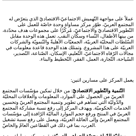
عملاً على مواجهة التّهميش الاجتماعيّ-الاقتصاديّ الذي يتعرّض له
المجتمع العربيّ، طوّر مركز مساواة وحدة خاصّة للعمل على
التّطوير الاقتصاديّ والاجتماعيّ، مُركّزًا على مجموعات هدف محدّدة،
من بينها الأطفال، النّساء وسكّان النقب. تعمل هذه الوحدة مقابل
السّلطات المحليّة العربيّة، الجمعيّات الأهليةّ والتّنمويّة والشركات
العربيّة على هذا المشروع. وتمتلك هذه الوحدة قاعدة معلومات في
مجالات الرّفاه الاجتماعيّ، التّعليم، الإسكان، الصّناعة، التّصدير،
السّياحة، التّجارة، العمل، الفقر، التّخطيط والبناء.
يعمل المركز على مسارين اثنين:
التّنمية والتّطوير الاقتصاديّ
: من خلال تمكين مؤسّسات المجتمع
العربيّ من الحصول على الموارد، المعلومات والعلاقات المحليّة
والدّوليّة التي تساهم في تطوير وتنمية المجتمع العربيّ وتحسين
الخدمات الحكوميّة. ويهدف المركز إلى رفع نسبة مشاركة المجتمع
العربيّ في المنتج ورفع حجم الموارد الماليّة الرّافدة إلى مؤسّسات
المجتمع العربيّ وإلى العائلة العربيّة، ويعمل على رفع نسبة تشغيل
العرب، بما في ذلك في القطاعين العامّ والخاصّ.
ميزانيّة الدّولة وحصّة الجماهير العربيّة
: يقوم مركز مساواة برصد