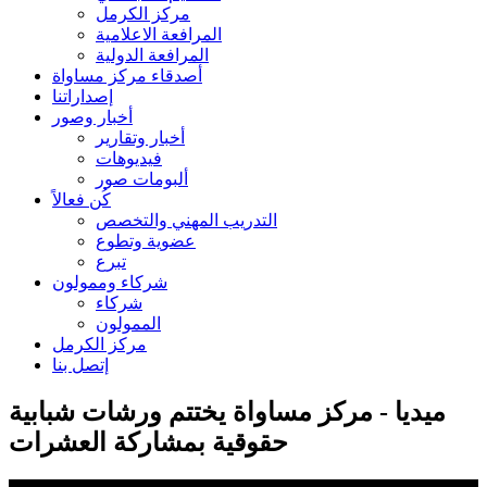
مركز الكرمل
المرافعة الاعلامية
المرافعة الدولية
أصدقاء مركز مساواة
إصداراتنا
أخبار وصور
أخبار وتقارير
فيديوهات
ألبومات صور
كُن فعالاً
التدريب المهني والتخصص
عضوية وتطوع
تبرع
شركاء وممولون
شركاء
الممولون
مركز الكرمل
إتصل بنا
ميديا - مركز مساواة يختتم ورشات شبابية
حقوقية بمشاركة العشرات