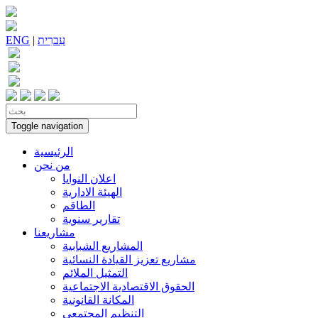
עִברִית
|
ENG
Toggle navigation
الرئيسية
من نحن
اعلان النوايا
الهيئة الادارية
الطاقم
تقارير سنوية
مشاريعنا
المشاريع الشبابية
مشاريع تعزيز القيادة النسائية
التمثيل الملائم
الحقوق الاقتصادية الاجتماعية
المكانة القانونية
التنظيم المجتمعي