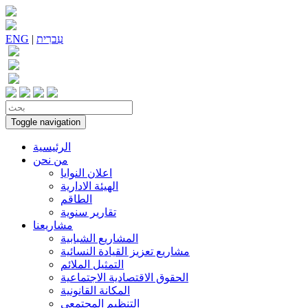
עִברִית
|
ENG
Toggle navigation
الرئيسية
من نحن
اعلان النوايا
الهيئة الادارية
الطاقم
تقارير سنوية
مشاريعنا
المشاريع الشبابية
مشاريع تعزيز القيادة النسائية
التمثيل الملائم
الحقوق الاقتصادية الاجتماعية
المكانة القانونية
التنظيم المجتمعي