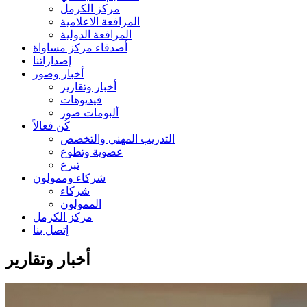
مركز الكرمل
المرافعة الاعلامية
المرافعة الدولية
أصدقاء مركز مساواة
إصداراتنا
أخبار وصور
أخبار وتقارير
فيديوهات
ألبومات صور
كُن فعالاً
التدريب المهني والتخصص
عضوية وتطوع
تبرع
شركاء وممولون
شركاء
الممولون
مركز الكرمل
إتصل بنا
أخبار وتقارير