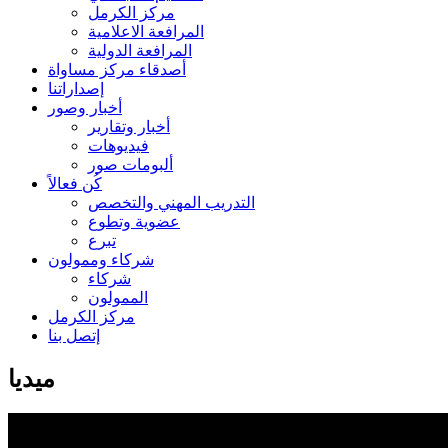
مركز الكرمل
المرافعة الاعلامية
المرافعة الدولية
أصدقاء مركز مساواة
إصداراتنا
أخبار وصور
أخبار وتقارير
فيديوهات
ألبومات صور
كُن فعالاً
التدريب المهني والتخصص
عضوية وتطوع
تبرع
شركاء وممولون
شركاء
الممولون
مركز الكرمل
إتصل بنا
ميديا