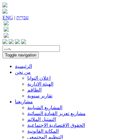
עִברִית
|
ENG
Toggle navigation
الرئيسية
من نحن
اعلان النوايا
الهيئة الادارية
الطاقم
تقارير سنوية
مشاريعنا
المشاريع الشبابية
مشاريع تعزيز القيادة النسائية
التمثيل الملائم
الحقوق الاقتصادية الاجتماعية
المكانة القانونية
التنظيم المجتمعي