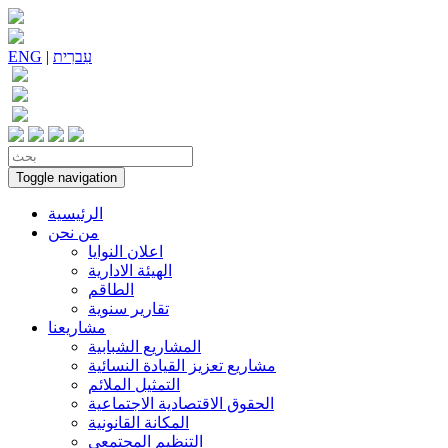
עִברִית
|
ENG
Toggle navigation
الرئيسية
من نحن
اعلان النوايا
الهيئة الادارية
الطاقم
تقارير سنوية
مشاريعنا
المشاريع الشبابية
مشاريع تعزيز القيادة النسائية
التمثيل الملائم
الحقوق الاقتصادية الاجتماعية
المكانة القانونية
التنظيم المجتمعي