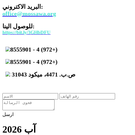
البريد الاكتروني:
office@mossawa.org
للوصول الينا:
https://bit.ly/3GHbDFU
8555901 - 4 (972+)
8555901 - 4 (972+)
ص.ب. 4471، ميكود 31043
ارسل
آب 2026