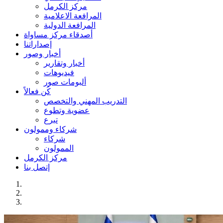
مركز الكرمل
المرافعة الاعلامية
المرافعة الدولية
أصدقاء مركز مساواة
إصداراتنا
أخبار وصور
أخبار وتقارير
فيديوهات
ألبومات صور
كُن فعالاً
التدريب المهني والتخصص
عضوية وتطوع
تبرع
شركاء وممولون
شركاء
الممولون
مركز الكرمل
إتصل بنا