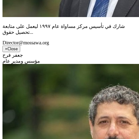
شارك في تأسيس مركز مساواة عام ١٩٩٧ ليعمل على متابعة
تحصيل حقوق...
Director@mossawa.org
×
Close
جعفر فرح
مؤسس ومدير عام