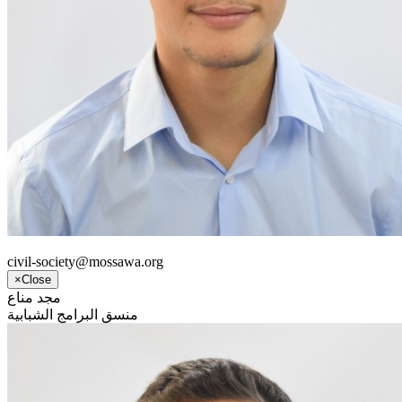
civil-society@mossawa.org
×
Close
مجد مناع
منسق البرامج الشبابية