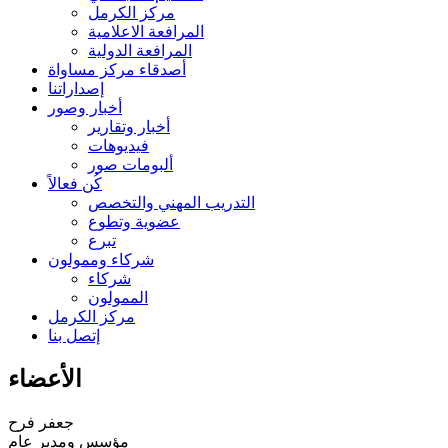
مركز الكرمل
المرافعة الاعلامية
المرافعة الدولية
أصدقاء مركز مساواة
إصداراتنا
أخبار وصور
أخبار وتقارير
فيديوهات
ألبومات صور
كُن فعالاً
التدريب المهني والتخصص
عضوية وتطوع
تبرع
شركاء وممولون
شركاء
الممولون
مركز الكرمل
إتصل بنا
الأعضاء
جعفر فرح
مؤسس ومدير عام