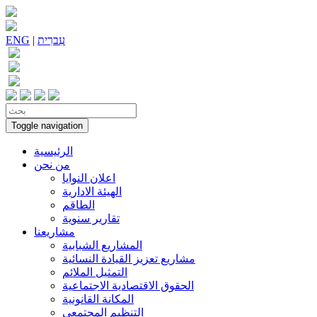
עִברִית
|
ENG
Toggle navigation
الرئيسية
من نحن
اعلان النوايا
الهيئة الادارية
الطاقم
تقارير سنوية
مشاريعنا
المشاريع الشبابية
مشاريع تعزيز القيادة النسائية
التمثيل الملائم
الحقوق الاقتصادية الاجتماعية
المكانة القانونية
التنظيم المجتمعي