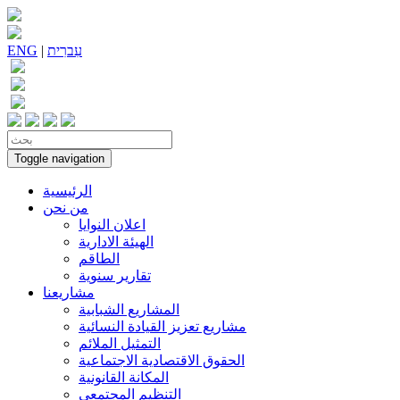
עִברִית
|
ENG
Toggle navigation
الرئيسية
من نحن
اعلان النوايا
الهيئة الادارية
الطاقم
تقارير سنوية
مشاريعنا
المشاريع الشبابية
مشاريع تعزيز القيادة النسائية
التمثيل الملائم
الحقوق الاقتصادية الاجتماعية
المكانة القانونية
التنظيم المجتمعي