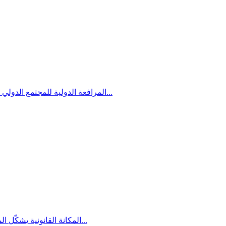
للمجتمع الدولي دور مركزي وتأثير على قضايا...
المرافعة الدولية
يشكّل المجتمع العربيّ الفلسطينيّ في...
المكانة القانونية