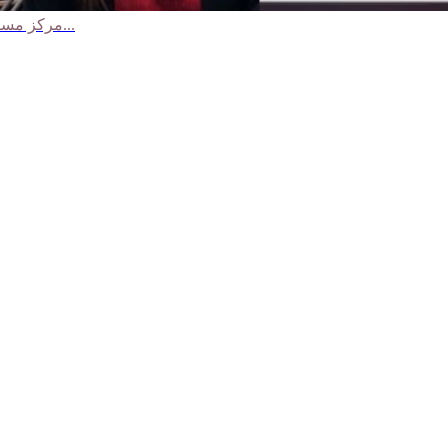
مركز مساواة يحذر من تعيين سياسي لمدير لسلطة التطوير الاقتصادي للمجتمع...