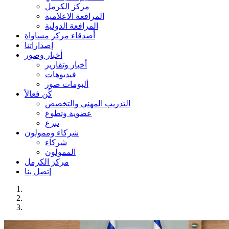
مركز الكرمل
المرافعة الاعلامية
المرافعة الدولية
أصدقاء مركز مساواة
إصداراتنا
أخبار وصور
أخبار وتقارير
فيديوهات
ألبومات صور
كُن فعالاً
التدريب المهني والتخصص
عضوية وتطوع
تبرع
شركاء وممولون
شركاء
الممولون
مركز الكرمل
إتصل بنا