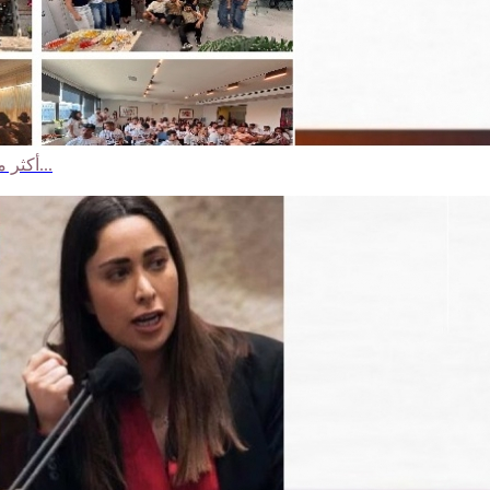
أكثر من 60 شابًا وشابة يختتمون الورشات الشبابية لمركز مساواة بمبادرات...