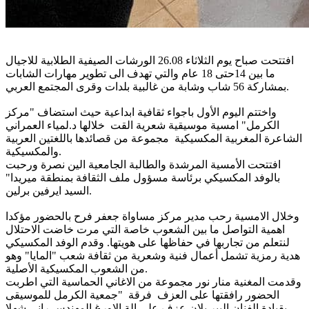
افتتحت صباح يوم الثلاثاء 26.08 الورشات الصيفية الطلابية للاجيال
ما بين 14حتى 18 عام والتي تهدف الى تطوير مهارات الشابات
بمشاركة 56 شاب وشابة من غالبية بلدات وقرى المجتمع العربي.
واختتم اليوم الأول باجواء ثقافية ابداعية حيث استضاف "مركز
الكرمل" امسية موسيقية شعرية القت خلالها د.لمياء العمراني
الشاعرة المغربية المكسيكية مجموعة من قصائدها باللغتين العربية
والمكسيكية.
افتتحت الأمسية المرشدة والطالبة الجامعية الين نصرة ورحبت
بالوفد المكسيكي برئاسة مسؤول ملف الثقافة بمنطقة ميريدا"
السيد ايرفين برلين.
وخلال الامسية رحب مدير مركز مساواة جعفر فرح بالحضور مؤكدا
اهمية التواصل ما بين الشعوب خاصة التي مرت خاضت الاحتلال
لنتعلم من تجاربها في حفاظها على هويتها. وقدم الوفد المكسيكي
هدية رمزية تشمل أعمال فنية وشعرية من ثقافة شعب "المايا" وهو
من الشعوب المكسيكية الأصلية.
وقدمت المغنية منار نور مجموعة من الاغاني الحماسية التي اطربت
الحضور رافقتها على العزف فرقة "جمعية الكرمل للموسيقى
بقيادة الفنان البير بلان عزف على الة الاورغ المهندس راني شهلا