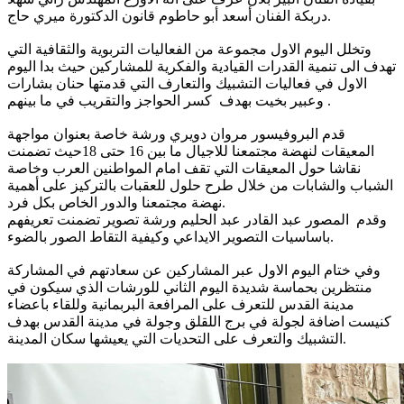
دربكة الفنان أسعد أبو حاطوم قانون الدكتورة ميري حاج.
وتخلل اليوم الاول مجموعة من الفعاليات التربوية والثقافية التي
تهدف الى تنمية القدرات القيادية والفكرية للمشاركين حيث بدا اليوم
الاول في فعاليات التشبيك والتعارف التي قدمتها حنان بشارات
وعبير بخيت بهدف كسر الحواجز والتقريب في ما بينهم .
قدم البروفيسور مروان دويري ورشة خاصة بعنوان مواجهة
المعيقات لنهضة مجتمعنا للاجيال ما بين 16 حتى 18حيث تضمنت
نقاشا حول المعيقات التي تقف امام المواطنين العرب وخاصة
الشباب والشابات من خلال طرح حلول للعقبات بالتركيز على أهمية
نهضة مجتمعنا والدور الخاص بكل فرد.
وقدم المصور عبد القادر عبد الحليم ورشة تصوير تضمنت تعريفهم
باساسيات التصوير الايداعي وكيفية التقاط الصور بالضوء.
وفي ختام اليوم الاول عبر المشاركين عن سعادتهم في المشاركة
منتظرين بحماسة شديدة اليوم الثاني للورشات الذي سيكون في
مدينة القدس للتعرف على المرافعة البربمانية وللقاء باعضاء
كنيست اضافة لجولة في برج اللقلق وجولة في مدينة القدس بهدف
التشبيك والتعرف على التحديات التي يعيشها سكان المدينة.