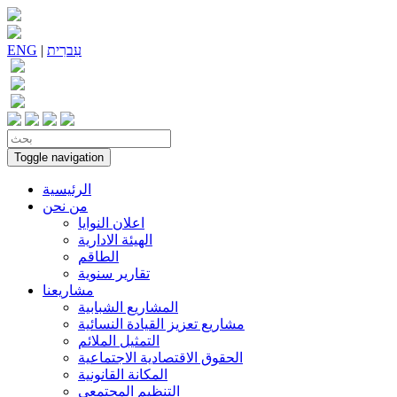
עִברִית
|
ENG
Toggle navigation
الرئيسية
من نحن
اعلان النوايا
الهيئة الادارية
الطاقم
تقارير سنوية
مشاريعنا
المشاريع الشبابية
مشاريع تعزيز القيادة النسائية
التمثيل الملائم
الحقوق الاقتصادية الاجتماعية
المكانة القانونية
التنظيم المجتمعي