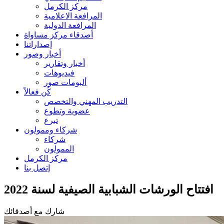
مركز الكرمل
المرافعة الاعلامية
المرافعة الدولية
أصدقاء مركز مساواة
إصداراتنا
أخبار وصور
أخبار وتقارير
فيديوهات
ألبومات صور
كُن فعالاً
التدريب المهني والتخصص
عضوية وتطوع
تبرع
شركاء وممولون
شركاء
الممولون
مركز الكرمل
إتصل بنا
افتتاح الورشات الشبابية الصيفية لسنة 2022
شارك مع أصدقائك