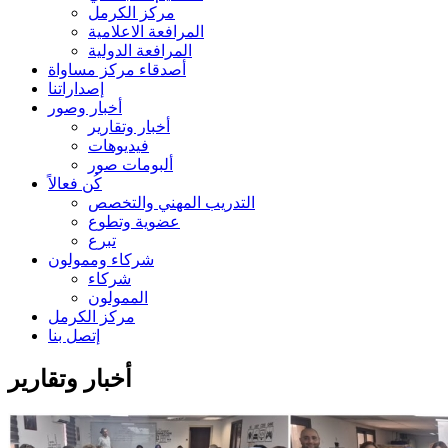
مركز الكرمل
المرافعة الاعلامية
المرافعة الدولية
أصدقاء مركز مساواة
إصداراتنا
أخبار وصور
أخبار وتقارير
فيديوهات
ألبومات صور
كُن فعالاً
التدريب المهني والتخصص
عضوية وتطوع
تبرع
شركاء وممولون
شركاء
الممولون
مركز الكرمل
إتصل بنا
أخبار وتقارير