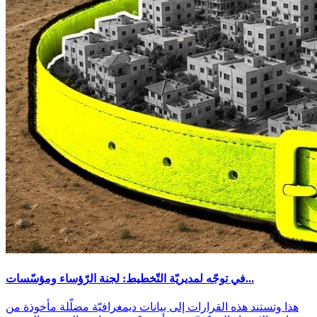
في توجّه لمديريّة التّخطيط: لجنة الرّؤساء ومؤسّسات...
هذا وتستند هذه القرارات إلى بيانات ديمغرافيّة مضلّلة مأخوذة من