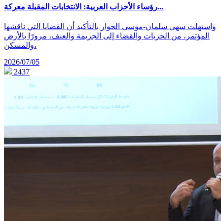
رؤساء الأحزاب العربية: الانتخابات المقبلة معركة...
واستهلت سهى سلمان-موسى الحوار بالتأكيد أن القضايا التي ناقشها
المؤتمر، من الحريات والقضاء إلى الجريمة والعنف، مرورًا بالأرض
والمسكن،
2026/07/05
2437