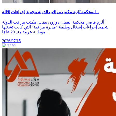
المحكمة تُلزم مكتب مراقب الدولة بتجميد إجراءات إقالة...
ألزم قاضي محكمة العمل، دورون ييفت، مكتب مراقب الدولة
بتجميد إجراءات إشغال وظيفة "مديرة مراقبة" التي كانت تشغلها
موظفة عربية منذ 20 عامًا،
2026/07/15
2359