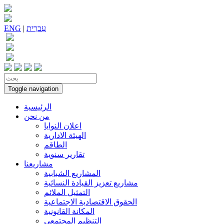
עִברִית
|
ENG
Toggle navigation
الرئيسية
من نحن
اعلان النوايا
الهيئة الادارية
الطاقم
تقارير سنوية
مشاريعنا
المشاريع الشبابية
مشاريع تعزيز القيادة النسائية
التمثيل الملائم
الحقوق الاقتصادية الاجتماعية
المكانة القانونية
التنظيم المجتمعي