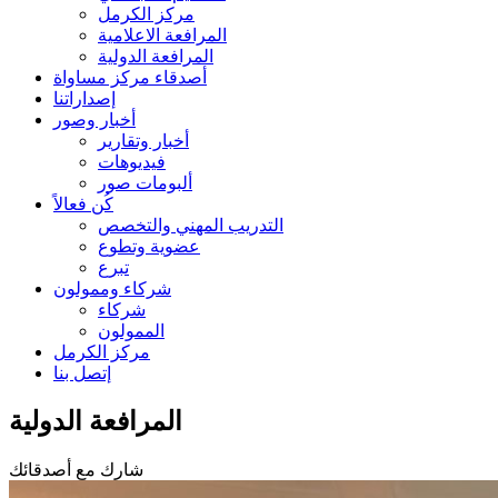
مركز الكرمل
المرافعة الاعلامية
المرافعة الدولية
أصدقاء مركز مساواة
إصداراتنا
أخبار وصور
أخبار وتقارير
فيديوهات
ألبومات صور
كُن فعالاً
التدريب المهني والتخصص
عضوية وتطوع
تبرع
شركاء وممولون
شركاء
الممولون
مركز الكرمل
إتصل بنا
المرافعة الدولية
شارك مع أصدقائك