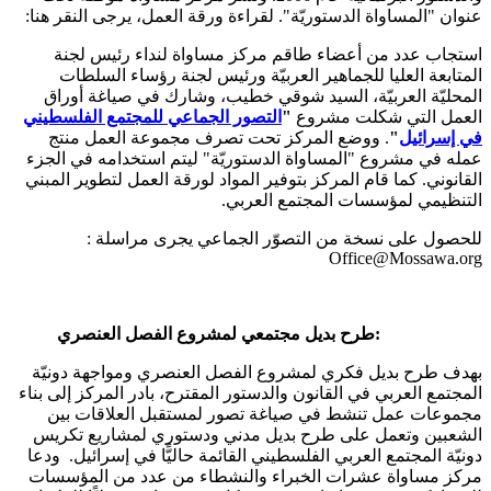
عنوان "المساواة الدستوريّة". لقراءة ورقة العمل، يرجى النقر هنا:
استجاب عدد من أعضاء طاقم مركز مساواة لنداء رئيس لجنة
المتابعة العليا للجماهير العربيّة ورئيس لجنة رؤساء السلطات
المحليّة العربيّة، السيد شوقي خطيب، وشارك في صياغة أوراق
العمل التي شكلت مشروع
"
التصور الجماعي للمجتمع الفلسطيني
في إسرائيل
"
. ووضع المركز تحت تصرف مجموعة العمل منتج
عمله في مشروع "المساواة الدستوريّة" ليتم استخدامه في الجزء
القانوني. كما قام المركز بتوفير المواد لورقة العمل لتطوير المبني
التنظيمي لمؤسسات المجتمع العربي.
للحصول على نسخة من التصوّر الجماعي يجرى مراسلة :
Office@Mossawa.org
طرح بديل مجتمعي لمشروع الفصل العنصري:
بهدف طرح بديل فكري لمشروع الفصل العنصري ومواجهة دونيّة
المجتمع العربي في القانون والدستور المقترح، بادر المركز إلى بناء
مجموعات عمل تنشط في صياغة تصور لمستقبل العلاقات بين
الشعبين وتعمل على طرح بديل مدني ودستوري لمشاريع تكريس
دونيّة المجتمع العربي الفلسطيني القائمة حاليًّا في إسرائيل. ودعا
مركز مساواة عشرات الخبراء والنشطاء من عدد من المؤسسات