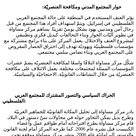
حوار المجتمع المدني ومكافحة العنصريّة:
يؤثر العنف المستخدم في المنطقة على حالة المجتمع العربي
الفلسطيني في إسرائيل. ويتمّ استهداف أفراد هذا المجتمع من قبل
رجال أمن ومدنيين يهود بشكل يوميّ تقريبًا. يساهم مركز مساواة
في تطوير آليّات الحوار وبناء التحالفات كبديل فكري وتطبيقي
لمشروع العنف والاحتلال. يعمل المركز على بناء برامج مشتركة مع
مؤسسات فلسطينيّة ويهوديّة تهدف إلى اختراق الحصار المفروض
على المجتمع العربي وبناء تضامن سلمي مجتمعي.
شكّل مركز مساواة ائتلافًا واسعًا لمكافحة العنصريّة يضمّ عشرات
المؤسسات الممثلة لمجتمعات مختلفة. يعمل الائتلاف على مكافحة
العنصريّة من خلال النشاطات القانونيّة، الاحتجاجيّة والسياسيّة.
الحراك السياسي والتصور المشترك للمجتمع العربي
الفلسطيني:
بادر مركز مساواة إلى تحليل المكانة القانونيّة للجماهير العربيّة
وطرح بديل يمكن التحاور حوله في محاولات سنّ دستور في البلاد.
قام مركز مساواة بطرح اقتراحاته أمام طواقم عمل وأعضاء
الكنيست قبل نشره عام 2006. كما طرحه المركز أمام لجنة القانون
والدستور البرلمانيّة عام 2006. ونشر مركز مساواة موقفه تحت