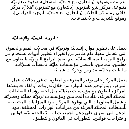
مدرسة موسيقية (بالتعاون مع جمعيّة المشغل)، صفوف تعليميّة
متنوعة، مركز إنتاج تلفزيوني (بالتعاون مع تلفزيون "هلا")، مركز
ثقافي ومساكن للطلاب (بالتعاون مع جمعيّة التوجيه الدراسي)،
وموقع للتدريبات والاجتماعات.
التربية القيميّة والإنسانيّة:
نعمل على تطوير موارد إنسانيّة وتربويّة في مجالات القيم والحقوق
التي نتعامل معها. قام طاقم من الخبراء بتطوير أدبيات تستخدم في
برامج التربية للقيم الإنسانيّة. يتم تنفيذ البرامج التربويّة بالتعاون مع
معلمين، محامين، ناشطي مؤسسات أهليّة، ناشطات نسويّات،
سلطات محليّة، مدارس وحركات شبابيّة.
يعمل المركز على توفير المعرفة والمعلومات في مجالات عمل
المركز. ويتم توفير هذه الموارد من خلال تدريبات أو لقاءات ينفذها
المركز بالتعاون مع مؤسسات تمثيليّة مثل لجنة رؤساء السلطات
المحليّة العربيّة، نقابات المحامين ومؤسسات تربويّة محليّة وقطريّة.
وتشمل المعلومات التي يوفرها المركز: بنود الميزانيات المخصصة
للسلطات المحليّة العربيّة من ميزانيات الوزارات المختلفة، بنود
الدعم التي تسري على دعم الجمعيات العربيّة الخدماتيّة، قوانين
واقتراحات قوانين، التطورات في القانون والتطبيق.