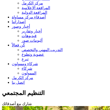
مركز الكرمل
المرافعة الاعلامية
المرافعة الدولية
أصدقاء مركز مساواة
إصداراتنا
أخبار وصور
أخبار وتقارير
فيديوهات
ألبومات صور
كُن فعالاً
التدريب المهني والتخصص
عضوية وتطوع
تبرع
شركاء وممولون
شركاء
الممولون
مركز الكرمل
إتصل بنا
التنظيم المجتمعي
شارك مع أصدقائك