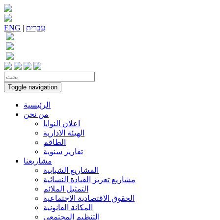
עִברִית
|
ENG
Toggle navigation
الرئيسية
من نحن
اعلان النوايا
الهيئة الادارية
الطاقم
تقارير سنوية
مشاريعنا
المشاريع الشبابية
مشاريع تعزيز القيادة النسائية
التمثيل الملائم
الحقوق الاقتصادية الاجتماعية
المكانة القانونية
التنظيم المجتمعي