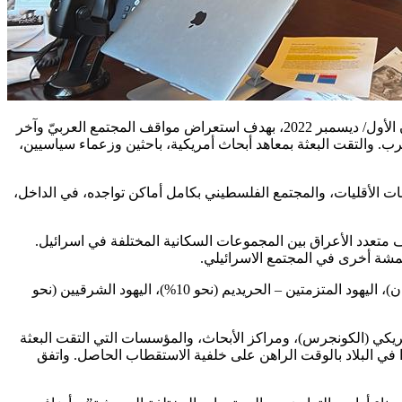
قاد مركز مساواة لحقوق المواطنين العرب في إسرائيل بعثة من الناشطين والناشطات التي توجهت الى الولايات المتحدة الأمريكية في كانون الأول/ ديسمبر 2022، بهدف استعراض مواقف المجتمع العربيّ وآخر
ب. والتقت البعثة بمعاهد أبحاث أمريكية، باحثين وزعماء سياسيين،
 الأقليات، والمجتمع الفلسطيني بكامل أماكن تواجده، في الداخل،
ف متعدد الأعراق بين المجموعات السكانية المختلفة في اسرائيل.
ويسعى مشروع التضامن الى بناء أواصر التواصل والجسور بين الجماعات والمجتمعات المهمشة في البلاد: العرب (نحو 21% من مجمل السكان)، اليهود المتزمتين – الحريديم (نحو 10%)، اليهود الشرقيين (نحو
مريكي (الكونجرس)، ومراكز الأبحاث، والمؤسسات التي التقت البعثة
 في البلاد بالوقت الراهن على خلفية الاستقطاب الحاصل. واتفق