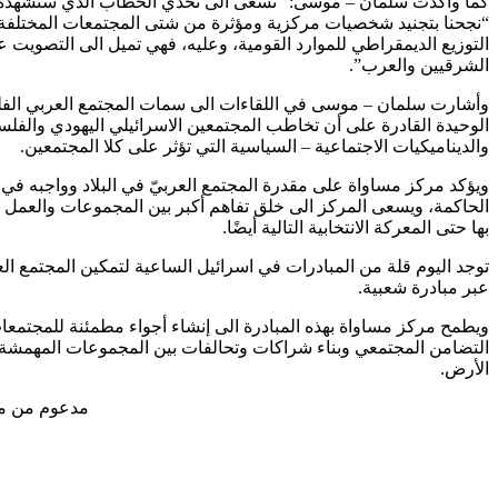
كما وأكدت سلمان – موسى: “نسعى الى تحدي الخطاب الذي سنشهده في ال
“نجحنا بتجنيد شخصيات مركزية ومؤثرة من شتى المجتمعات المختلفة لبد
التوزيع الديمقراطي للموارد القومية، وعليه، فهي تميل الى التصويت 
الشرقيين والعرب”.
وأشارت سلمان – موسى في اللقاءات الى سمات المجتمع العربي الفلسط
الوحيدة القادرة على أن تخاطب المجتمعين الاسرائيلي اليهودي والف
والديناميكيات الاجتماعية – السياسية التي تؤثر على كلا المجتمعين.
ويؤكد مركز مساواة على مقدرة المجتمع العربيّ في البلاد وواجبه ف
الحاكمة، ويسعى المركز الى خلق تفاهم أكبر بين المجموعات والعمل ع
بها حتى المعركة الانتخابية التالية أيضًا.
توجد اليوم قلة من المبادرات في اسرائيل الساعية لتمكين المجتمع 
عبر مبادرة شعبية.
ويطمح مركز مساواة بهذه المبادرة الى إنشاء أجواء مطمئنة للمجتمع
التضامن المجتمعي وبناء شراكات وتحالفات بين المجموعات المهمشة. 
الأرض.
مدعوم من مشر