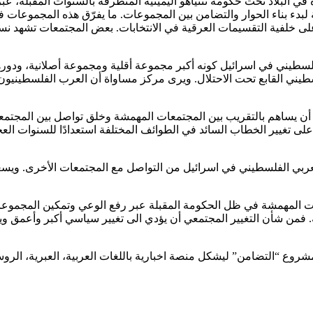
بلاد تحت حكومة نتنياهو اليمينية المتطرفة بالسنوات المقبلة، عبر 
ء بناء الحوار والتضامن بين المجموعات. ما يفرّق هذه المجموعات في ا
على خلفية التقسيمات العرقية في الانتخابات. بعض المجتمعات تشهد نسب
يني في اسرائيل كونه أكبر مجموعة أقلية ومجموعة أصلانية، ودورها ا
لسطيني القابع تحت الاحتلال. ويرى مركز مساواة أن العرب الفلسطيني
ي أن يساهم بالتقريب بين المجتمعات المهمشة وخلق تواصل بين المجتم
لى تغيير الخطاب السائد في الطوائف المختلفة استعدادًا للسنوات الع
العربي الفلسطيني في اسرائيل من التواصل مع المجتمعات الأخرى. ويس
ات المهمشة في ظل الحكومة المقبلة عبر رفع الوعي وتمكين المجموعات
فمن شأن التغيير المجتمعي أن يؤدي الى تغيير سياسي أكبر وأعمق وي
وع “التضامن” ليشكل منصة اخبارية باللغات العربية، العبرية، الروسية