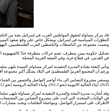
التطوّرات السياسية في إسرائيل، وبشكل خاص على وقع صعود اليمين وت
وضمت مجموعة من الناشطات والناشطين العرب الفلسطينيين، اليهود الشر
تشكيل حكومة يمين متطرف، تضم حركات متطرفة جدًا كالصهيونية الدين
في القدس، في قطاع غزة، وفي الضفة الغربية المحتلة.
وتأتي البعثة بقيادة المديرة التنفيذية لمركز مساواة، السيدة سُهى 
ورغم أن المجتمع العربيّ الفلسطينيّ في البلاد يشكّل أكبر مجموعة أقلية تكوّن زهاء 21% من مجمل السكان، توجد مجتمعات ومجموعات مهمشة 
35%)، أبناء الجالية الاثيوبية (نحو 1,5%)، وأبناء الجالية الروسية (نحو 12%).
وقد أشارت مديرة البعثة والمديرة التنفيذية لمركز مساواة سُهى سلما
في الولايات المتحدة، التي أثنت على مشروع التضامن بين المجتمعات 
الأطراف على استمرار التواصل، ومواصلة النقاشات وبحث مسارات ال