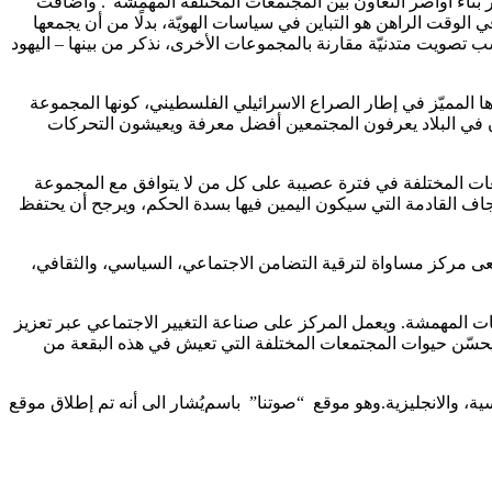
بناء أواصر التعاون بين المجتمعات المختلفة المهمشة”. وأضافت
لوقت الراهن هو التباين في سياسات الهويّة، بدلًا من أن يجمعها
 تصويت متدنيّة مقارنة بالمجموعات الأخرى، نذكر من بينها – اليهود
لمميّز في إطار الصراع الاسرائيلي الفلسطيني، كونها المجموعة
ون في البلاد يعرفون المجتمعين أفضل معرفة ويعيشون التحركات
عات المختلفة في فترة عصيبة على كل من لا يتوافق مع المجموعة
جاف القادمة التي سيكون اليمين فيها بسدة الحكم، ويرجح أن يحتفظ
عى مركز مساواة لترقية التضامن الاجتماعي، السياسي، والثقافي،
 المهمشة. ويعمل المركز على صناعة التغيير الاجتماعي عبر تعزيز
حسّن حيوات المجتمعات المختلفة التي تعيش في هذه البقعة من
، والانجليزية.
وهو موقع
“صوتنا”
باسم
يُشار الى أنه تم إطلاق موقع