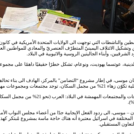
شكيل الائتلاف اليمينيّ المتطرّف العنصريّ والمعادي للمواطنين العر
قيين، وأبناء الجاليتين الروسية والاثيوبية في البلاد.
ية، عوتسما يهوديت، ونوعام، تشكل خطرًا حقيقيًا داهمًا على مجموعات
سلمان موسى، في إطار مشروع “التضامن” بالمركز، الهادف الى بناء تحال
أخرى في المجتمع الاسرائيلي.
ن – موسى، الى ردود الفعل الايجابية جدًا من أعضاء مجلس النواب الأ
المختلفة في اسرائيل معتبرة أنه هناك حاجة ماسة بمشروع مُبتكر كهذا
تعاون المستقبلي.