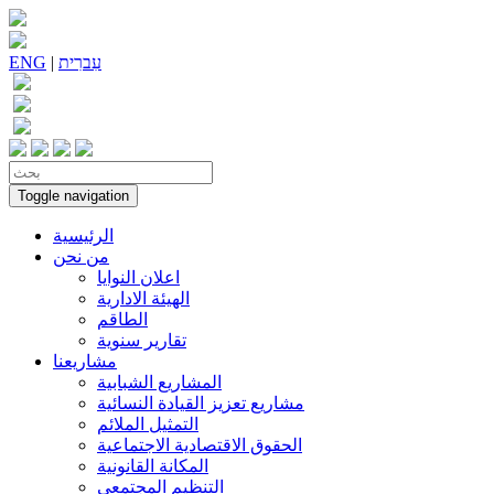
עִברִית
|
ENG
Toggle navigation
الرئيسية
من نحن
اعلان النوايا
الهيئة الادارية
الطاقم
تقارير سنوية
مشاريعنا
المشاريع الشبابية
مشاريع تعزيز القيادة النسائية
التمثيل الملائم
الحقوق الاقتصادية الاجتماعية
المكانة القانونية
التنظيم المجتمعي