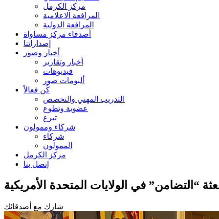
مركز الكرمل
المرافعة الاعلامية
المرافعة الدولية
أصدقاء مركز مساواة
إصداراتنا
أخبار وصور
أخبار وتقارير
فيديوهات
ألبومات صور
كُن فعالاً
التدريب المهني والتخصص
عضوية وتطوع
تبرع
شركاء وممولون
شركاء
الممولون
مركز الكرمل
إتصل بنا
ثة “التضامن” في الولايات المتحدة الأمريكية
شارك مع أصدقائك