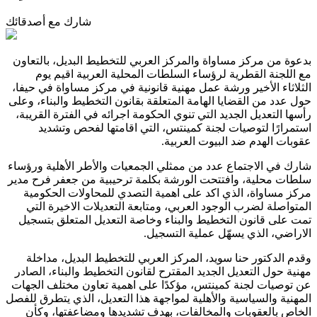
شارك مع أصدقائك
بدعوة من مركز مساواة والمركز العربي للتخطيط البديل، بالتعاون
مع اللجنة القطرية لرؤساء السلطات المحلية العربية اقيم يوم
الثلاثاء الأخير ورشة عمل مهنية قانونية في مركز مساواة في حيفا،
حول عدد من القضايا الهامة المتعلقة بقانون التخطيط والبناء، وعلى
رأسها التعديل الجديد التي تنوي الحكومة اجرائه في الفترة القريبة،
استمرارًا لتوصيات لجنة كمينتس، التي اقامتها لفحص وتشديد
عقوبات الهدم ضد البيوت العربية.
شارك في الاجتماع عدد من ممثلي الجمعيات والأطر الأهلية ورؤساء
سلطات محلية، وافتتحت الورشة بكلمة ترحيبية من جعفر فرح مدير
مركز مساواة، الذي اكد على اهمية التصدي للمحاولات الحكومية
المتواصلة لضرب الوجود العربي، ومتابعة التعديلات الاخيرة التي
تمت على قانون التخطيط والبناء وخاصة التعديل المتعلق بتسجيل
الاراضي، الذي يسهّل عملية التسجيل.
وقدم الدكتور حنا سويد، المركز العربي للتخطيط البديل، مداخلة
مهنية حول التعديل الجديد المقترح لقانون التخطيط والبناء، الصادر
عن توصيات لجنة كمينتس، مؤكدًا على اهمية تعاون مختلف الجهات
المهنية والسياسية والأهلية لمواجهة هذا التعديل، الذي يتطرق للفصل
الخاص بالعقوبات والمخالفات، بهدف تشديدها ومضاعفتها، وكأن