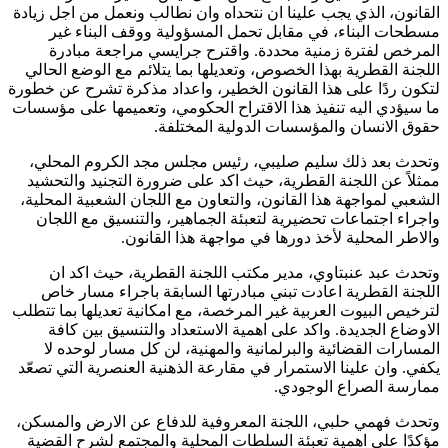
القانون، الذي يجب علينا ان نتحداه وان نطالب ونعمل من اجل زيادة
مسطحات البناء، في مقابل تحمل المسؤولية ووقف البناء غير
المرخص لفترة زمنية محددة. واقترح جرايسي مراجعة مبادرة
اللجنة القطرية بهذا الخصوص، وتعديلها بما يتلائم مع الوضع الحالي
لتكون ردًا على هذا القانون الخطير، واعداد مذكرة تشرح عن خطورة
ما سيؤدي اليه تنفيذ هذا الاقتراح الحكومي، وتعميمها على مؤسسات
حقوق الانسان والمؤسسات الدولية المختلفة.
وتحدث بعد ذلك سليم صليبي، رئيس مجلس مجد الكروم المحلي،
ممثلاً عن اللجنة القطرية، حيث اكد على ضرورة التجنيد والتحشيد
الشعبي لمواجهة هذا القانون، والتعاون مع اللجان الشعبية المحلية،
واجراء اجتماعات تحضيرية لتعبئة الجماهير، والتنسيق مع اللجان
والاطر المحلية لأخذ دورها في مواجهة هذا القانون.
وتحدث عبد عنبتاوي، مدير مكتب اللجنة القطرية، حيث اكد ان
اللجنة القطرية اعادت تبني مبادرتها السابقة باجراء مسار خاص
لترخيص البيوت العربية غير المرخصة، مع امكانية تعديلها بما تتطلب
الاوضاع الجديدة. واكد على اهمية الاستعداد والتنسيق بين كافة
المسارات القضائية والبرلمانية والمهنية، لن كل مسار لوحده لا
يكفي. وان علينا الاستمرار في مقارعة الذهنية العنصرية التي تصعّد
ممارسة الصراع الوجودي.
وتحدث فهمي حلبي، اللجنة المعروفية للدفاع عن الارض والمسكن،
مؤكدًا على اهمية تعبئة السلطات المحلية والمجتمع لشرح القضية