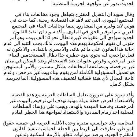
الحديث يدور عن مواجهة الجريمة المنظمة!
وقال سويد ان التعديل المقترح يتجاهل وجود مخالفات بناء في
المجتمع اليهودي، التي تتم لأهداف اقتصادية ربحية، كما حدث في
هولي لاند وغيره من المشاريع. بينما مخالفات البناء في المجتمع
العربي تتم لتوفير الحق في المأوى. وأكد سويد ان تنفيذ القانون
الجديد سيؤدي الى عقوبات كبيرة تطال نحو 50 الف بيت، وهو أمر
جنوني ان تقوم الحكومة بهدم هذه البيوت، لذلك يجب التنبه الى عدم
احالة هذا القانون على ما تم بنائه، والا يسري بالتقادم، والا يكون له
فعل تراجعي، لنه يحوي بنود خطيرة جدًا تطال المستخدمين للبناء
غير المرخص، وفرض عقوبات ضد الاستخدام وضد السكن في مبان
غير مرخصة، ومضاعفة المخالفات بشكل مستمر. والأمر المستهجن
هو تحميل المسؤولية الكاملة لمن يقوم ببناء بيت غير مرخص، وعدم
اتاحة المجال لأي هيئة قضائية لتخفيف هذه المسؤولية، انما تجريمه
بشكل كامل.
وأكد سويد على ضرورة تعامل السلطات العربية مع هذه القضية،
والاستعداد لعرض خطة بديلة مهنية تهدف الى ترخيص البيوت غير
المرخصة، وخاصة المهددة بالهدم. ويجب على رؤساء السلطات
المحلية اخذ زمام المبادرة والاستعداد لمواجهة هذا الخطر القادم.
المحامية رغد جرايسي، مديرة وحدة الأقلية العربية في جمعية حقوق
المواطن، تطرقت الى الربط بين الخطة الخماسية تنفيذ القانون
المقترح الجديد، ورصد ميزانيات تتعلق بالأزمة السكنية وتدعيم