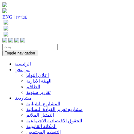
עִברִית
|
ENG
Toggle navigation
الرئيسية
من نحن
اعلان النوايا
الهيئة الادارية
الطاقم
تقارير سنوية
مشاريعنا
المشاريع الشبابية
مشاريع تعزيز القيادة النسائية
التمثيل الملائم
الحقوق الاقتصادية الاجتماعية
المكانة القانونية
التنظيم المجتمعي