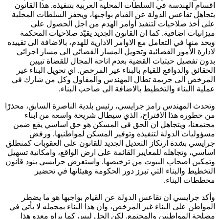
اقسام الهندسة في السلطات المحلية العربية بتنفيذه. هذا القانون
يتجاهل تقاعس الدولة عن القيام بواجبها، ويحفز السلطات المحلية
على أخذ صلاحيات لتنفيذ أوامر الهدم من اجل الحصول على
ميزانيات اضافية. كما ان القانون الجديد يقيّد صلاحيات المحكمة
ويحد منها في التعامل مع الاوامر الادارية للهدم، بالاضافة الى تقييده
لادارة الأمور القضائية وتحويل المسار القضائي الى مسار اجرائي
بدون تفصيل حيثيات القضية بعدم اتاحة المجال للقضاة تبيين
الحقائق والدوافع للقيام بالبناء غير المرخص. اي تحويل البناء غير
المرخص الى جريمة تطال المهندس والمقاول وكل من شارك في
عملية االبناء والتخطيط بالاضافة الى صاحب البناء.
وتحدث المهندس رامز جرايسي، رئيس بلدية الناصرة السابق، محذرًا
من خطورة هذا الاقتراح، الذي سيطال شريحة واسعة من ابناء
مجتمعنا، ويتجاهل ان الحق في المسكن هو حق اساسي يقع ضمن
مسؤوليات الدولة لتنفيذه وتوفير المسكن لمواطنيها. ورفض
جرايسي بشدة ارتكاز التعديل الجديد للقانون على العقوبات كمنطلق
اساسي، وتجاهله للمعايير القائمة على ارض الواقع، وامكانية تسهيل
وتمكين اصحاب البيوت من ترخيصها. واستعرض جرايسي بنود قانون
التخطيط والبناء التي تبرز دور الحكومة وهيئاتها في تحضير
مخططات البناء.
وأكد جرايسي ان تقاعس الدولة عن القيام بواجبها هو ما يضطر
المواطن على البناء غير المرخص، وان هذا البناء بمجمله لا يأتي في
مصلحة المواطنين والمجتمع. لكن الحل ليس كما يراه معدو هذا