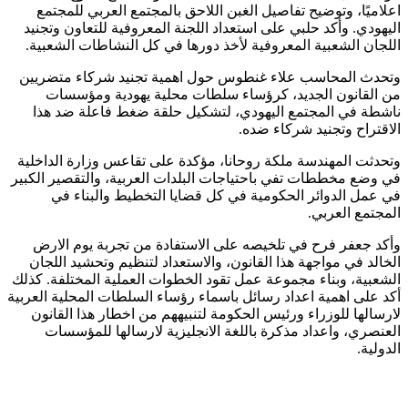
اعلاميًا، وتوضيح تفاصيل الغبن اللاحق بالمجتمع العربي للمجتمع
اليهودي. وأكد حلبي على استعداد اللجنة المعروفية للتعاون وتجنيد
اللجان الشعبية المعروفية لأخذ دورها في كل النشاطات الشعبية.
وتحدث المحاسب علاء غنطوس حول اهمية تجنيد شركاء متضريين
من القانون الجديد، كرؤساء سلطات محلية يهودية ومؤسسات
ناشطة في المجتمع اليهودي، لتشكيل حلقة ضغط فاعلة ضد هذا
الاقتراح وتجنيد شركاء ضده.
وتحدثت المهندسة ملكة روحانا، مؤكدة على تقاعس وزارة الداخلية
في وضع مخططات تفي باحتياجات البلدات العربية، والتقصير الكبير
في عمل الدوائر الحكومية في كل قضايا التخطيط والبناء في
المجتمع العربي.
وأكد جعفر فرح في تلخيصه على الاستفادة من تجربة يوم الارض
الخالد في مواجهة هذا القانون، والاستعداد لتنظيم وتحشيد اللجان
الشعبية، وبناء مجموعة عمل تقود الخطوات العملية المختلفة. كذلك
أكد على اهمية اعداد رسائل باسماء رؤساء السلطات المحلية العربية
لارسالها للوزراء ورئيس الحكومة لتنبيههم من اخطار هذا القانون
العنصري، واعداد مذكرة باللغة الانجليزية لارسالها للمؤسسات
الدولية.