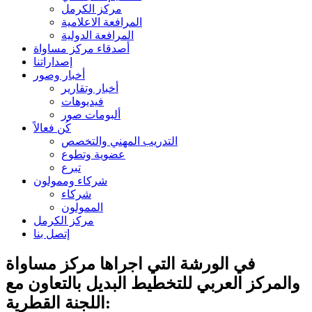
مركز الكرمل
المرافعة الاعلامية
المرافعة الدولية
أصدقاء مركز مساواة
إصداراتنا
أخبار وصور
أخبار وتقارير
فيديوهات
ألبومات صور
كُن فعالاً
التدريب المهني والتخصص
عضوية وتطوع
تبرع
شركاء وممولون
شركاء
الممولون
مركز الكرمل
إتصل بنا
في الورشة التي اجراها مركز مساواة
والمركز العربي للتخطيط البديل بالتعاون مع
اللجنة القطرية: