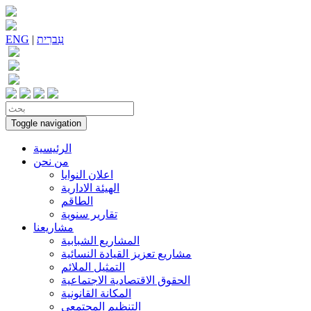
עִברִית
|
ENG
Toggle navigation
الرئيسية
من نحن
اعلان النوايا
الهيئة الادارية
الطاقم
تقارير سنوية
مشاريعنا
المشاريع الشبابية
مشاريع تعزيز القيادة النسائية
التمثيل الملائم
الحقوق الاقتصادية الاجتماعية
المكانة القانونية
التنظيم المجتمعي