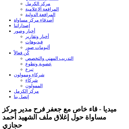
مركز الكرمل
المرافعة الاعلامية
المرافعة الدولية
أصدقاء مركز مساواة
إصداراتنا
أخبار وصور
أخبار وتقارير
فيديوهات
ألبومات صور
كُن فعالاً
التدريب المهني والتخصص
عضوية وتطوع
تبرع
شركاء وممولون
شركاء
الممولون
مركز الكرمل
إتصل بنا
ميديا - قاء خاص مع جعفر فرح مدير مركز
مساواة حول إغلاق ملف الشهيد أحمد
حجازي