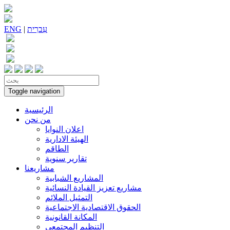
עִברִית
|
ENG
Toggle navigation
الرئيسية
من نحن
اعلان النوايا
الهيئة الادارية
الطاقم
تقارير سنوية
مشاريعنا
المشاريع الشبابية
مشاريع تعزيز القيادة النسائية
التمثيل الملائم
الحقوق الاقتصادية الاجتماعية
المكانة القانونية
التنظيم المجتمعي