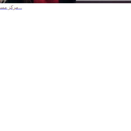
مركز مساواة يحذر من تعيين سياسي لمدير لسلطة التطوير الاقتصادي للمجتمع...