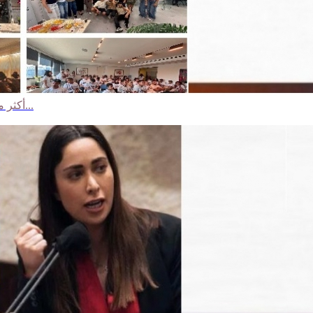
أكثر من 60 شابًا وشابة يختتمون الورشات الشبابية لمركز مساواة بمبادرات...