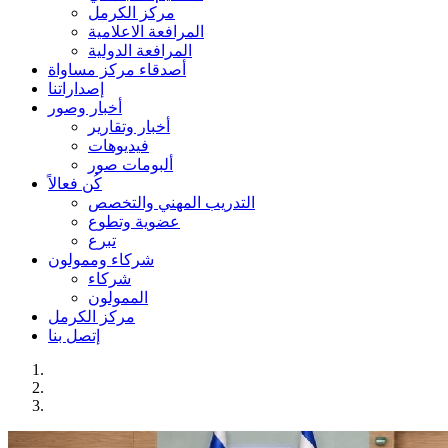
مركز الكرمل
المرافعة الاعلامية
المرافعة الدولية
أصدقاء مركز مساواة
إصداراتنا
أخبار وصور
أخبار وتقارير
فيديوهات
ألبومات صور
كُن فعالاً
التدريب المهني والتخصص
عضوية وتطوع
تبرع
شركاء وممولون
شركاء
الممولون
مركز الكرمل
إتصل بنا