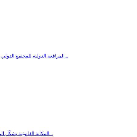
للمجتمع الدولي دور مركزي وتأثير على قضايا...
المرافعة الدولية
يشكّل المجتمع العربيّ الفلسطينيّ في...
المكانة القانونية